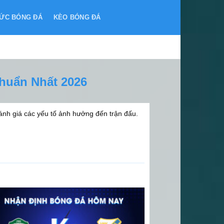
TỨC BÓNG ĐÁ
KÈO BÓNG ĐÁ
huẩn Nhất 2026
đánh giá các yếu tố ảnh hưởng đến trận đấu.