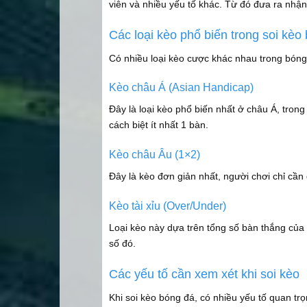
viên và nhiều yếu tố khác. Từ đó đưa ra nhậ
Các loại kèo phổ biến trong soi kèo
Có nhiều loại kèo cược khác nhau trong bóng 
Kèo châu Á (Asian Handicap)
Đây là loại kèo phổ biến nhất ở châu Á, tron
cách biệt ít nhất 1 bàn.
Kèo châu Âu (1×2)
Đây là kèo đơn giản nhất, người chơi chỉ cần
Kèo tài xỉu (Over/Under)
Loại kèo này dựa trên tổng số bàn thắng của 
số đó.
Các yếu tố cần xem xét khi soi kèo
Khi soi kèo bóng đá, có nhiều yếu tố quan t