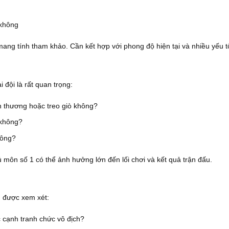
 không
ỉ mang tính tham khảo. Cần kết hợp với phong độ hiện tại và nhiều yếu 
 đội là rất quan trọng:
n thương hoặc treo giò không?
 không?
hông?
 môn số 1 có thể ảnh hưởng lớn đến lối chơi và kết quả trận đấu.
n được xem xét:
 cạnh tranh chức vô địch?