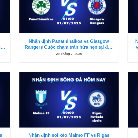
C
Nhận định Panathinaikos vs Glasgow
N
iải
Rangers Cuộc chạm trán hứa hẹn tại đấu
trường C1
29 Tháng 7, 2025
s
Nhận định soi kèo Malmo FF vs Rigas