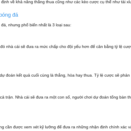
n định về khả năng thắng thua cũng như các kèo cược cụ thể như tài x
 bóng đá
đá, nhưng phổ biến nhất là 3 loại sau:
g đó nhà cái sẽ đưa ra mức chấp cho đội yếu hơn để cân bằng tỷ lệ cược
 dự đoán kết quả cuối cùng là thắng, hòa hay thua. Tỷ lệ cược sẽ phản
cả trận. Nhà cái sẽ đưa ra một con số, người chơi dự đoán tổng bàn th
rọng cần được xem xét kỹ lưỡng để đưa ra những nhận định chính xác v