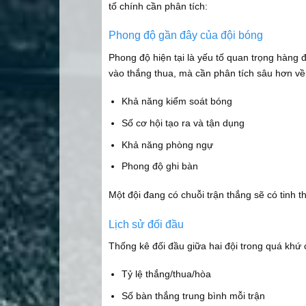
tố chính cần phân tích:
Phong độ gần đây của đội bóng
Phong độ hiện tại là yếu tố quan trọng hàng 
vào thắng thua, mà cần phân tích sâu hơn về
Khả năng kiểm soát bóng
Số cơ hội tạo ra và tận dụng
Khả năng phòng ngự
Phong độ ghi bàn
Một đội đang có chuỗi trận thắng sẽ có tinh t
Lịch sử đối đầu
Thống kê đối đầu giữa hai đội trong quá khứ c
Tỷ lệ thắng/thua/hòa
Số bàn thắng trung bình mỗi trận