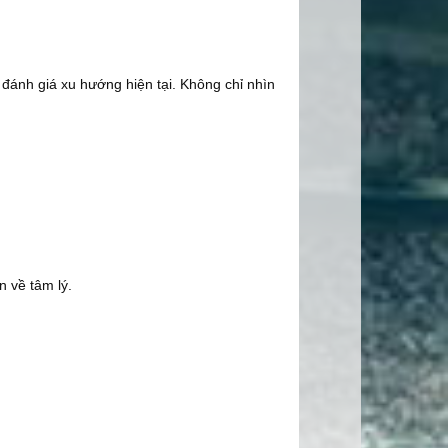
 đánh giá xu hướng hiện tại. Không chỉ nhìn
n về tâm lý.